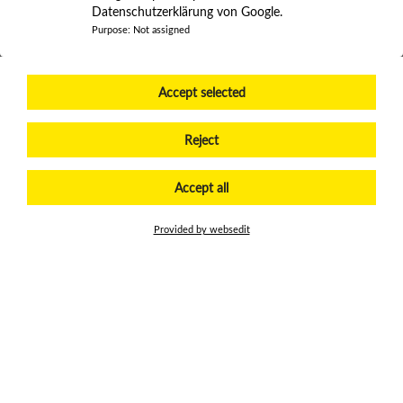
Datenschutzerklärung von Google.
Purpose
:
Not assigned
Accept selected
Reject
Accept all
Provided by websedit
Splošni pogoji poslovanja
© 2026 ÖAMTC
Nutzungsbedingungen
Kolofon
Kärnten. All