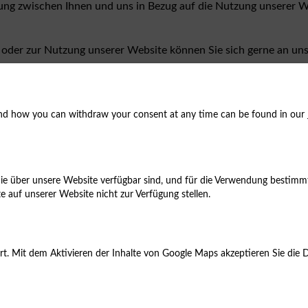
ung zwischen Ihnen und uns in Bezug auf die Nutzung unserer We
 oder zur Nutzung unserer Website können Sie sich gerne an un
bsite oeamtc-kaernten.at gelesen haben. Indem Sie unsere Websi
and how you can withdraw your consent at any time can be found in our
rnten)
, die über unsere Website verfügbar sind, und für die Verwendung besti
auf unserer Website nicht zur Verfügung stellen.
t. Mit dem Aktivieren der Inhalte von Google Maps akzeptieren Sie die 