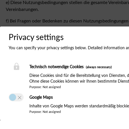
e) Diese Nutzungsbedingungen stellen die gesamte Vereinbar
Vereinbarungen.
f) Bei Fragen oder Bedenken zu diesen Nutzungsbedingungen
Privacy settings
Vielen Dank, dass Sie unsere Nutzungsbedingungen für die We
Bedingungen einverstanden sind.
You can specify your privacy settings below.
Detailed information 
Technisch notwendige Cookies
(always necessary)
Kärntner Automobil- und Touringclub (KATC oder ÖAMTC Kä
Diese Cookies sind für die Bereitstellung von Diensten
Alois-Schader-Straße 11, 9020 Klagenfurt am Wörthersee
Ohne diese Cookies können wir Ihnen bestimmte Dienste 
Telefon: +43 (0) 463 32523 97005
Purpose
:
Not assigned
E-Mail:
kaernten@oeamtc.at
Google Maps
Inhalte von Google Maps werden standardmäßig blockier
Purpose
:
Not assigned