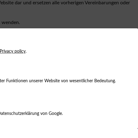
bsite dar und ersetzen alle vorherigen Vereinbarungen oder
s wenden.
te weiterhin nutzen, bestätigen Sie, dass Sie mit diesen
Privacy policy
.
mmter Funktionen unserer Website von wesentlicher Bedeutung.
Datenschutzerklärung von Google.